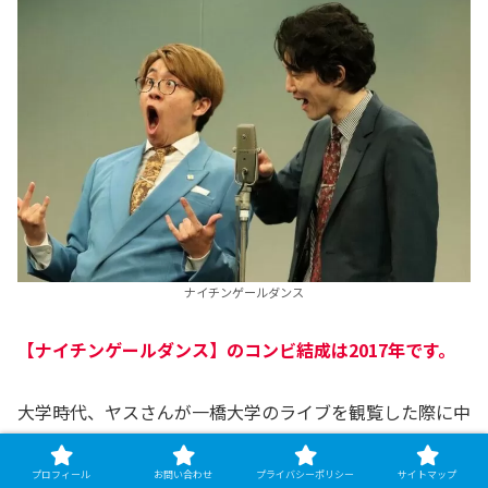
ナイチンゲールダンス
【ナイチンゲールダンス】のコンビ結成は2017年です。
大学時代、ヤスさんが一橋大学のライブを観覧した際に中
野さんへ声をかけて、Twitterでコンビを結成。ヤスさん
は当時について「中野に恋をした」と語っているほど、ヤ
プロフィール
お問い合わせ
プライバシーポリシー
サイトマップ