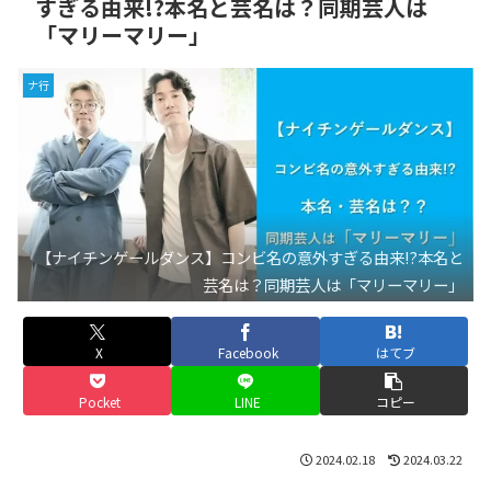
すぎる由来!?本名と芸名は？同期芸人は
「マリーマリー」
ナ行
【ナイチンゲールダンス】コンビ名の意外すぎる由来!?本名と
芸名は？同期芸人は「マリーマリー」
X
Facebook
はてブ
Pocket
LINE
コピー
2024.02.18
2024.03.22