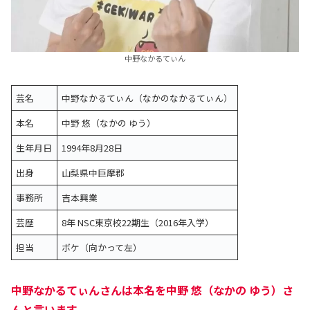
中野なかるてぃん
芸名
中野なかるてぃん（なかのなかるてぃん）
本名
中野 悠（なかの ゆう）
生年月日
1994年8月28日
出身
山梨県中巨摩郡
事務所
吉本興業
芸歴
8年 NSC東京校22期生（2016年入学）
担当
ボケ（向かって左）
中野なかるてぃんさんは本名を中野 悠（なかの ゆう）さ
んと言います。