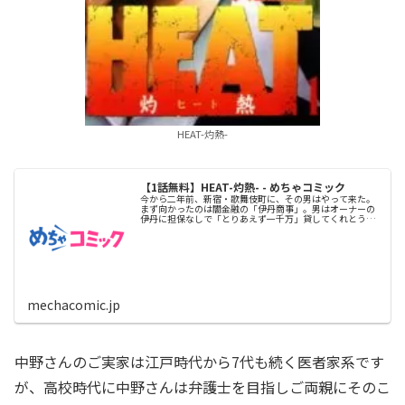
HEAT-灼熱-
【1話無料】HEAT-灼熱- - めちゃコミック
今から二年前、新宿・歌舞伎町に、その男はやって来た。
まず向かったのは闇金融の「伊丹商事」。男はオーナーの
伊丹に担保なしで「とりあえず一千万」貸してくれとうそ
ぶく。伊丹は用心棒...
mechacomic.jp
中野さんのご実家は江戸時代から7代も続く医者家系です
が、高校時代に中野さんは弁護士を目指しご両親にそのこ