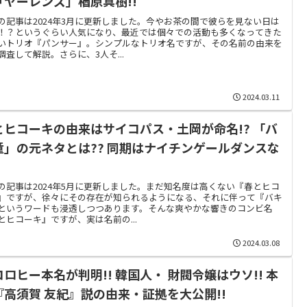
「ヤーレンズ」楢原真樹!!
の記事は2024年3月に更新しました。今やお茶の間で彼らを見ない日は
！？というぐらい人気になり、最近では個々での活動も多くなってきた
いトリオ『パンサー』。シンプルなトリオ名ですが、その名前の由来を
調査して解説。さらに、3人そ...
2024.03.11
とヒコーキの由来はサイコパス・土岡が命名!? 「バ
童」の元ネタとは?? 同期はナイチンゲールダンスな
の記事は2024年5月に更新しました。まだ知名度は高くない『春とヒコ
』ですが、徐々にその存在が知られるようになる、それに伴って『バキ
というワードも浸透しつつあります。そんな爽やかな響きのコンビ名
とヒコーキ』ですが、実は名前の...
2024.03.08
コロヒー本名が判明!! 韓国人・ 財閥令嬢はウソ!! 本
『高須賀 友紀』説の由来・証拠を大公開!!