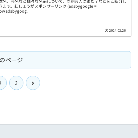
本名、芸名など様々な名前について、同期芸人は誰だ？などをご紹介し
きます。紅しょうがスポンサーリンク (adsbygoogle =
ow.adsbygoog...
2024.02.26
のページ
次
2
3
へ