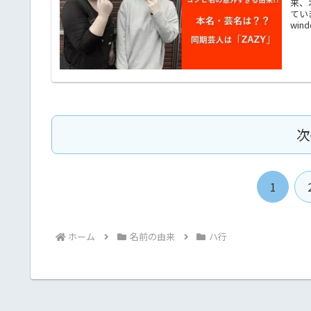
来、
てい
wind
次
1
ホーム
名前の由来
ハ行