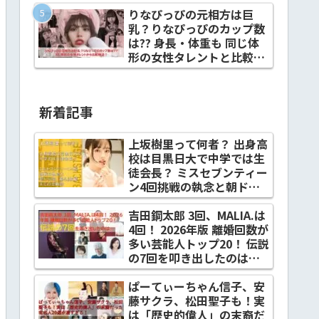
校？
りなぴっぴの元相方は巨
乳？りなぴっぴのカップ数
は?? 身長・体重も 同じ体
形の女性タレントと比較検
証！
新着記事
上坂樹里って何者？ 出身高
校は目黒日大で中学では生
徒会長？ ミスセブンティー
ン4回挑戦の執念と朝ドラ
『風、薫る』抜擢までの全
軌跡
吉田鋼太郎 3回、MALIA.は
4回！ 2026年版 離婚回数が
多い芸能人トップ20！ 伝説
の7回を叩き出したのは…
ぱーてぃーちゃん信子、安
藤サクラ、松田聖子も！実
は「歴史的偉人」の末裔だ