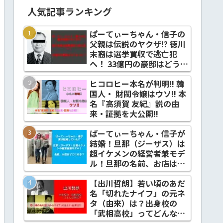
人気記事ランキング
ぱーてぃーちゃん・信子の
父親は伝説のヤクザ!? 徳川
末裔は選挙買収で逃亡犯
へ！ 33億円の豪邸はどうな
った？
ヒコロヒー本名が判明!! 韓
国人・ 財閥令嬢はウソ!! 本
名『高須賀 友紀』説の由
来・証拠を大公開!!
ぱーてぃーちゃん・信子が
結婚！旦那（ジーザス）は
超イケメンの経営者兼モデ
ル！旦那の名前、お店はど
こにある？
【出川哲朗】若い頃のあだ
名「切れたナイフ」の元ネ
タ（由来）は？出身校の
「武相高校」ってどんな学