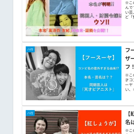
※こ
んで
い芸
ど「
フ
ハ行
ザ
フ
※こ
才コ
ーヤ
い、
【
ハ行
名
※こ