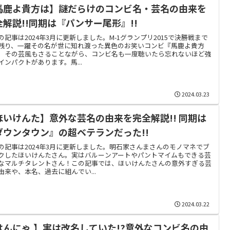
馬鹿よ貴方は】謎だらけのコンビ名・芸名の由来を
全解説!!同期は『パンサー尾形』!!
の記事は2024年3月に更新しました。M-1グランプリ2015で決勝戦まで
残り、一躍その名が世に知れ渡った異色のお笑いコンビ『馬鹿よ貴方
。その芸風もさることながら、コンビ名も一度聴いたら忘れないほど強
インパクトがあります。馬...
2024.03.23
ほいけんた】意外な芸名の由来を完全解説!! 同期は
ダウンタウン』の超ベテランだった!!
の記事は2024年3月に更新しました。明石家さんまさんのモノマネでブ
クしたほいけんたさん。実はバルーンアートやパントマイムもできる芸
なマルチタレントさん！この記事では、ほいけんたさんの意外すぎる芸
由来や、本名、過去に組んでい...
2024.03.22
はんにゃ.】実は改名していた!?意外なコンビ名の由