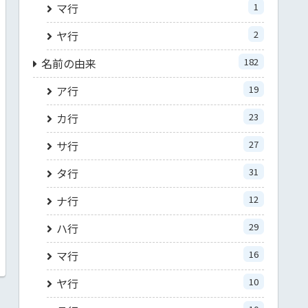
マ行
1
ヤ行
2
名前の由来
182
ア行
19
カ行
23
サ行
27
タ行
31
ナ行
12
ハ行
29
マ行
16
ヤ行
10