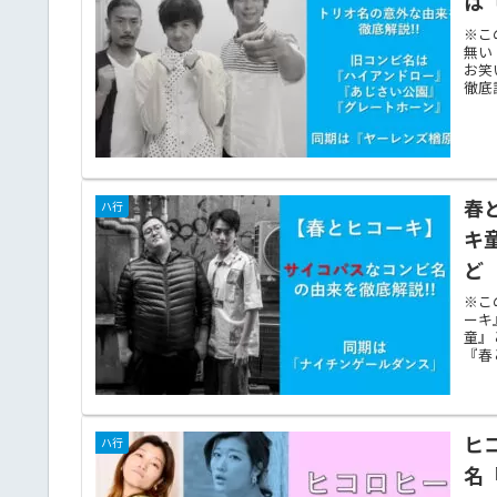
は
※こ
無い
お笑
徹底
春
ハ行
キ
ど
※こ
ーキ
童』
『春
ヒ
ハ行
名