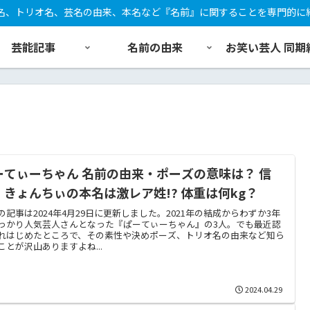
名、トリオ名、芸名の由来、本名など『名前』に関することを専門的に
芸能記事
名前の由来
お笑い芸人 同期
ーてぃーちゃん 名前の由来・ポーズの意味は？ 信
、きょんちぃの本名は激レア姓!? 体重は何kg？
の記事は2024年4月29日に更新しました。2021年の結成からわずか3年
っかり人気芸人さんとなった『ぱーてぃーちゃん』の3人。でも最近認
れはじめたところで、その素性や決めポーズ、トリオ名の由来など知ら
ことが沢山ありますよね...
2024.04.29