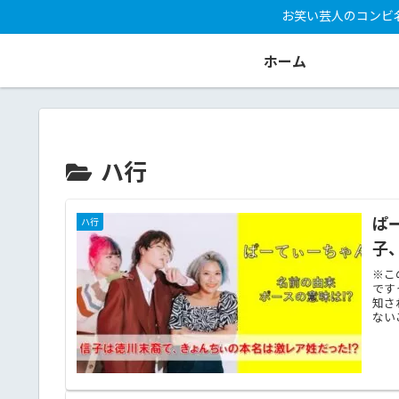
お笑い芸人のコンビ
ホーム
ハ行
ぱ
ハ行
子
※こ
です
知さ
ない