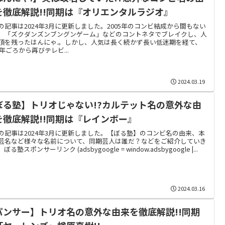
を徹底解説!!同期は『オリエンタルラジオ』
の記事は2024年3月に更新しました。2005年のコンビ結成から間もない
、「ズクダンズンブングンゲーム」などのコントネタでブレイクし、人
頂を残ったはんにゃ.。しかし、人気は長く続かず長い低迷期を経て、
7年ごろから再びテレビ...
2024.03.19
ぼる塾】トリオじゃない!?カルテット名の意外な由
を徹底解説!!同期は『レインボー』
の記事は2024年3月に更新しました。【ぼる塾】のコンビ名の由来、本
芸名など様々な名前について、同期芸人は誰だ？などをご紹介していき
ぼる塾スポンサーリンク (adsbygoogle = window.adsbygoogle |...
2024.03.16
パンサー】トリオ名の意外な由来を徹底解説!!同期