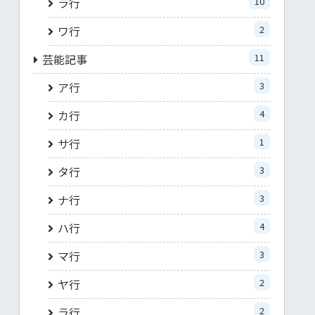
ラ行
10
ワ行
2
芸能記事
11
ア行
3
カ行
4
サ行
1
タ行
3
ナ行
3
ハ行
4
マ行
3
ヤ行
2
ラ行
2