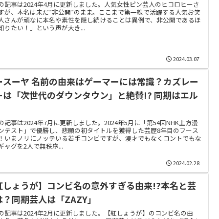
の記事は2024年4月に更新しました。人気女性ピン芸人のヒコロヒーさ
すが、本名は未だ”非公開”のまま。ここまで第一線で活躍する人気お笑
人さんが頑なに本名や素性を隠し続けることは異例で、非公開であるほ
知りたい！」という声が大き...
2024.03.07
ースーヤ 名前の由来はゲーマーには常識？カズレー
ーは「次世代のダウンタウン」と絶賛!? 同期はエル
！
の記事は2024年7月に更新しました。2024年5月に「第54回NHK上方漫
ンテスト」で優勝し、悲願の初タイトルを獲得した芸歴8年目のフース
！いまノリにノッテいる若手コンビですが、漫才でもなくコントでもな
ギャグを2人で無秩序...
2024.02.28
紅しょうが】コンビ名の意外すぎる由来!?本名と芸
は？同期芸人は「ZAZY」
の記事は2024年2月に更新しました。【紅しょうが】のコンビ名の由