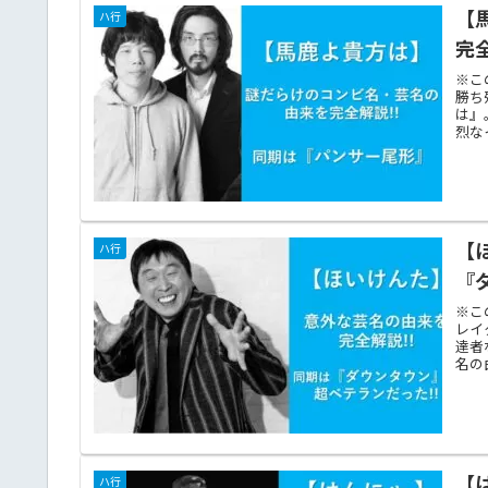
【
ハ行
完
※こ
勝ち
は』
烈な
【
ハ行
『
※こ
レイ
達者
名の
【
ハ行