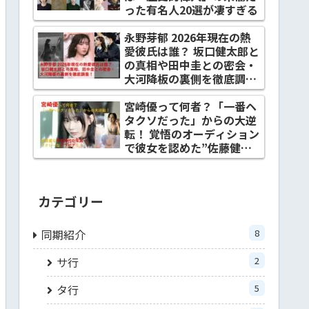
った有名人20選が凄すぎる
永野芽郁 2026年現在の熱
愛彼氏は誰？ 坂口健太郎と
の真相や田中圭との密会・
大河降板の裏側を徹底調
査！
宮崎優って何者？「一番ヘ
タクソだった」からの大逆
転！ 覚悟のオーディション
で彼女を認めた”佐藤健と
の関係”とは？
カテゴリー
同期紹介
8
サ行
2
タ行
5