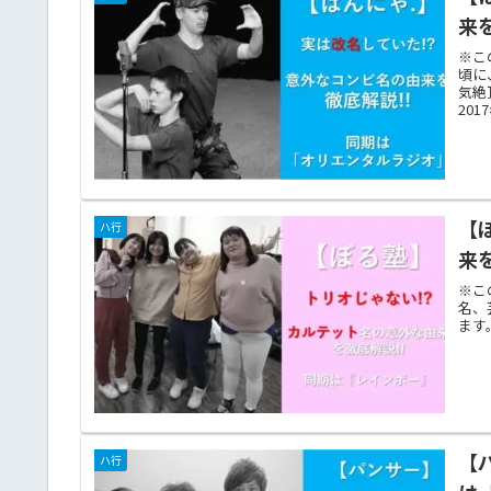
来
※こ
頃に
気絶
201
【
ハ行
来
※こ
名、
ます。
【
ハ行