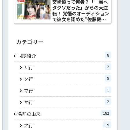
宮崎優って何者？「一番ヘ
タクソだった」からの大逆
転！ 覚悟のオーディション
で彼女を認めた”佐藤健と
の関係”とは？
カテゴリー
同期紹介
8
サ行
2
タ行
5
マ行
1
ヤ行
2
名前の由来
182
ア行
19