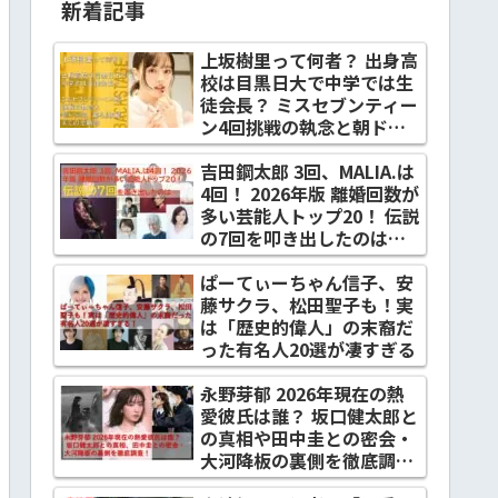
新着記事
上坂樹里って何者？ 出身高
校は目黒日大で中学では生
徒会長？ ミスセブンティー
ン4回挑戦の執念と朝ドラ
『風、薫る』抜擢までの全
軌跡
吉田鋼太郎 3回、MALIA.は
4回！ 2026年版 離婚回数が
多い芸能人トップ20！ 伝説
の7回を叩き出したのは…
ぱーてぃーちゃん信子、安
藤サクラ、松田聖子も！実
は「歴史的偉人」の末裔だ
った有名人20選が凄すぎる
永野芽郁 2026年現在の熱
愛彼氏は誰？ 坂口健太郎と
の真相や田中圭との密会・
大河降板の裏側を徹底調
査！