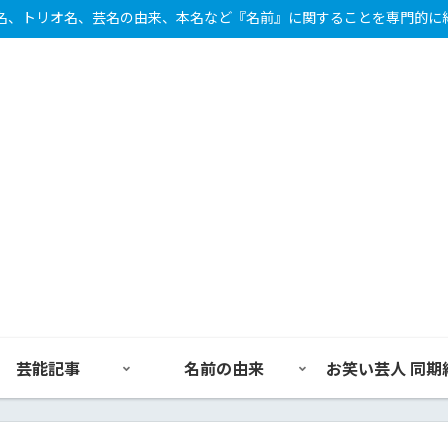
名、トリオ名、芸名の由来、本名など『名前』に関することを専門的に
芸能記事
名前の由来
お笑い芸人 同期