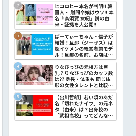
った？
ヒコロヒー本名が判明!! 韓
国人・ 財閥令嬢はウソ!! 本
名『高須賀 友紀』説の由
来・証拠を大公開!!
ぱーてぃーちゃん・信子が
結婚！旦那（ジーザス）は
超イケメンの経営者兼モデ
ル！旦那の名前、お店はど
こにある？
りなぴっぴの元相方は巨
乳？りなぴっぴのカップ数
は?? 身長・体重も 同じ体
形の女性タレントと比較検
証！
【出川哲朗】若い頃のあだ
名「切れたナイフ」の元ネ
タ（由来）は？出身校の
「武相高校」ってどんな学
校？