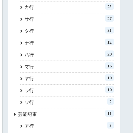
カ行
23
サ行
27
タ行
31
ナ行
12
ハ行
29
マ行
16
ヤ行
10
ラ行
10
ワ行
2
芸能記事
11
ア行
3