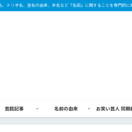
名、トリオ名、芸名の由来、本名など『名前』に関することを専門的に
芸能記事
名前の由来
お笑い芸人 同期