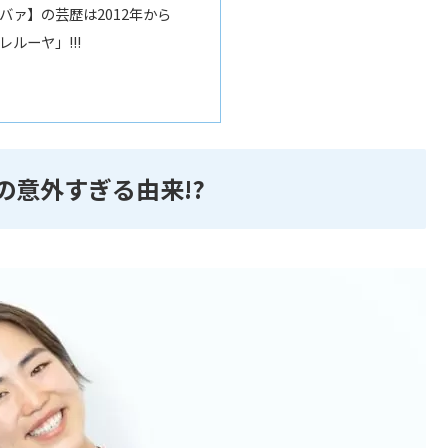
バァ】の芸歴は2012年から
ルーヤ」!!!
意外すぎる由来!?