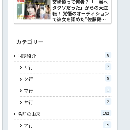
宮崎優って何者？「一番ヘ
タクソだった」からの大逆
転！ 覚悟のオーディション
で彼女を認めた”佐藤健と
の関係”とは？
カテゴリー
同期紹介
8
サ行
2
タ行
5
マ行
1
ヤ行
2
名前の由来
182
ア行
19