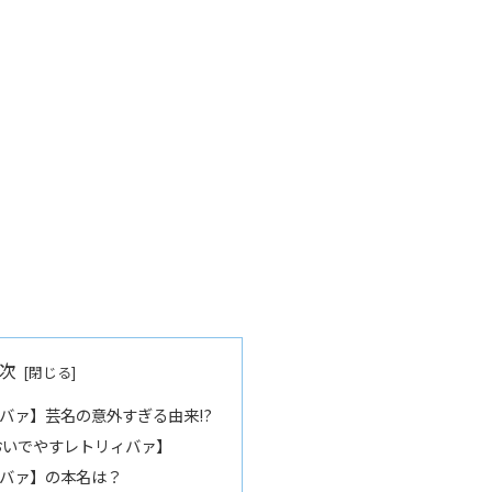
次
バァ】芸名の意外すぎる由来!?
おいでやすレトリィバァ】
バァ】の本名は？