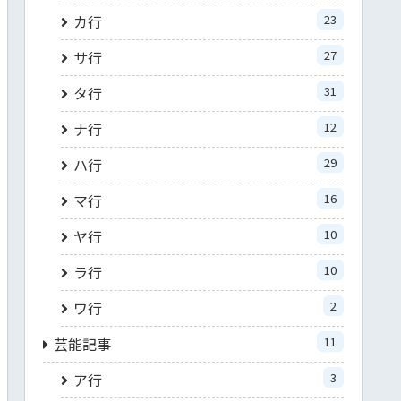
カ行
23
サ行
27
タ行
31
ナ行
12
ハ行
29
マ行
16
ヤ行
10
ラ行
10
ワ行
2
芸能記事
11
ア行
3