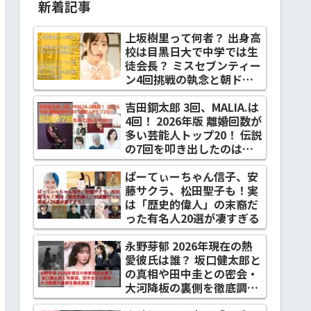
新着記事
上坂樹里って何者？ 出身高
校は目黒日大で中学では生
徒会長？ ミスセブンティー
ン4回挑戦の執念と朝ドラ
『風、薫る』抜擢までの全
軌跡
吉田鋼太郎 3回、MALIA.は
4回！ 2026年版 離婚回数が
多い芸能人トップ20！ 伝説
の7回を叩き出したのは…
ぱーてぃーちゃん信子、安
藤サクラ、松田聖子も！実
は「歴史的偉人」の末裔だ
った有名人20選が凄すぎる
永野芽郁 2026年現在の熱
愛彼氏は誰？ 坂口健太郎と
の真相や田中圭との密会・
大河降板の裏側を徹底調
査！