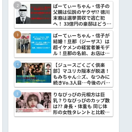
ぱーてぃーちゃん・信子の
父親は伝説のヤクザ!? 徳川
末裔は選挙買収で逃亡犯
へ！ 33億円の豪邸はどうな
った？
ぱーてぃーちゃん・信子が
結婚！旦那（ジーザス）は
超イケメンの経営者兼モデ
ル！旦那の名前、お店はど
こにある？
【ジュースごくごく倶楽
部】マユリカ阪本が脱退！
もみちゃん☆ズ、なつみに
続きVo.3人目…今後のバン
ド活動はどうなる!?
りなぴっぴの元相方は巨
乳？りなぴっぴのカップ数
は?? 身長・体重も 同じ体
形の女性タレントと比較検
証！