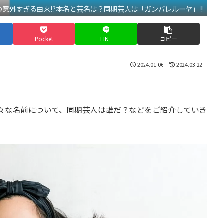
意外すぎる由来!?本名と芸名は？同期芸人は「ガンバレルーヤ」!!
Pocket
LINE
コピー
2024.01.06
2024.03.22
々な名前について、同期芸人は誰だ？などをご紹介していき