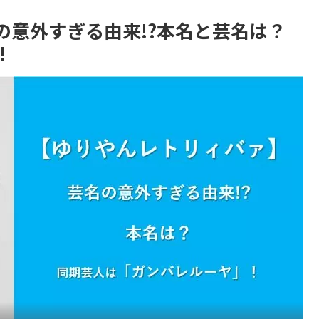
の意外すぎる由来!?本名と芸名は？
!