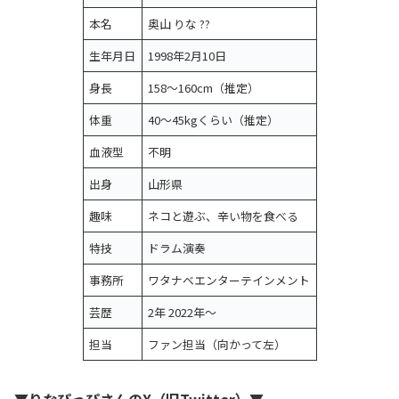
本名
奥山 りな ??
生年月日
1998年2月10日
身長
158～160cm（推定）
体重
40～45kgくらい（推定）
血液型
不明
出身
山形県
趣味
ネコと遊ぶ、辛い物を食べる
特技
ドラム演奏
事務所
ワタナベエンターテインメント
芸歴
2年 2022年～
担当
ファン担当（向かって左）
▼りなぴっぴさんのX（旧Twitter）▼