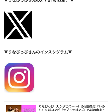
▼りなぴっぴさんのインスタグラム▼
りなぴっぴ（リンダカラー∞）の旧芸名は『いの
ち』!? 前コンビ『ラブドラゴンズ』名前の由来・