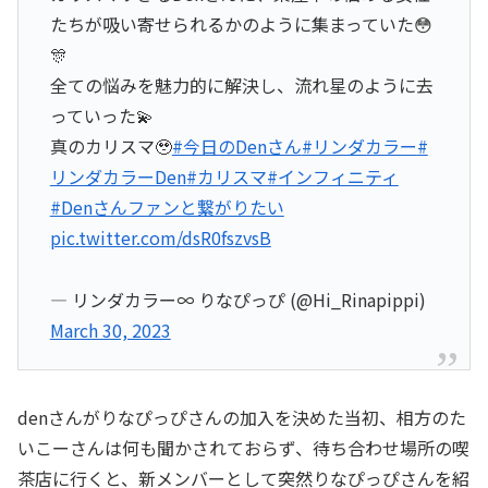
たちが吸い寄せられるかのように集まっていた😳
🎊
全ての悩みを魅力的に解決し、流れ星のように去
っていった💫
真のカリスマ🥹
#今日のDenさん
#リンダカラー
#
リンダカラーDen
#カリスマ
#インフィニティ
#Denさんファンと繋がりたい
pic.twitter.com/dsR0fszvsB
— リンダカラー∞ りなぴっぴ (@Hi_Rinapippi)
March 30, 2023
denさんがりなぴっぴさんの加入を決めた当初、相方のた
いこーさんは何も聞かされておらず、待ち合わせ場所の喫
茶店に行くと、新メンバーとして突然りなぴっぴさんを紹