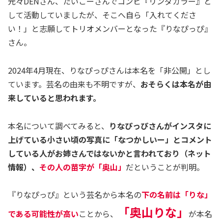
元々DENさん、たいこーさんでコンビ『リンダカラー』と
して活動していましたが、そこへ自ら「入れてくださ
い！」と志願してトリオメンバーとなった『りなぴっぴ』
さん。
2024年4月現在、りなぴっぴさんは本名を「非公開」とし
ています。芸名の由来も不明ですが、
おそらくは本名が由
来していると思われます。
本名について調べてみると、
りなぴっぴさんがインスタに
上げている小さい頃の写真に「なつかしいー」とコメント
している人がお姉さんではないかと言われており（ネット
情報）、
その人の苗字が「奥山」
だということが判明。
『りなぴっぴ』という芸名から本名の
下の名前は「りな」
「奥山りな」
である可能性が
高い
ことから、
が本名