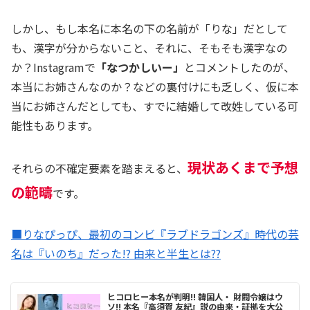
しかし、もし本名に本名の下の名前が「りな」だとして
も、漢字が分からないこと、それに、そもそも漢字なの
か？Instagramで
「なつかしいー」
とコメントしたのが、
本当にお姉さんなのか？などの裏付けにも乏しく、仮に本
当にお姉さんだとしても、すでに結婚して改姓している可
能性もあります。
現状あくまで予想
それらの不確定要素を踏まえると、
の範疇
です。
■りなぴっぴ、最初のコンビ『ラブドラゴンズ』時代の芸
名は『いのち』だった!? 由来と半生とは??
ヒコロヒー本名が判明!! 韓国人・ 財閥令嬢はウ
ソ!! 本名『高須賀 友紀』説の由来・証拠を大公