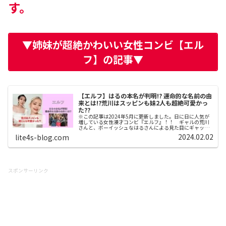
す。
▼姉妹が超絶かわいい女性コンビ【エル
フ】の記事▼
【エルフ】はるの本名が判明!? 運命的な名前の由
来とは!?荒川はスッピンも妹2人も超絶可愛かっ
た??
※この記事は2024年5月に更新しました。日に日に人気が
増している女性漫才コンビ『エルフ』！！ ギャルの荒川
さんと、ボーイッシュなはるさんによる見た目にギャップ
のあるコンビですが、その実力は確かなもの。そして、激
2024.02.02
lite4s-blog.com
明るいキャラの荒川さんは女芸...
スポンサーリンク