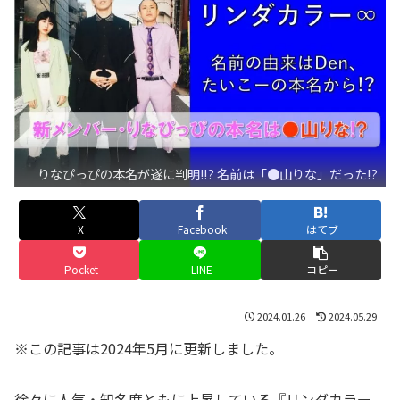
りなぴっぴの本名が遂に判明!!? 名前は「●山りな」だった!?
X
Facebook
はてブ
Pocket
LINE
コピー
2024.01.26
2024.05.29
※この記事は2024年5月に更新しました。
徐々に人気・知名度ともに上昇している『リンダカラー