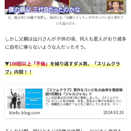
父、祖父共に58歳で他界し、自分にも「58歳リミット」がかかっていると恐れて
いた出川さん
しかし父親は出川さんが子供の頃、何人も愛人がおり滅多
に自宅に帰らないような人だったそう。
▼
100回以上「不倫」
を繰り返すダメ男、「スリムクラ
ブ」内間！！
【スリムクラブ】意外なコンビ名の由来を徹底解
説!!同期は『ジャルジャル』!!
※この記事は2024年3月に更新しました。【スリムクラ
ブ】のコンビ名の由来、本名、芸名など様々な名前につい
て、同期芸人は誰だ？などをご紹介していきます。スリム
クラブスポンサーリンク (adsbygoogle =
window.adsbygo...
2024.03.20
lite4s-blog.com