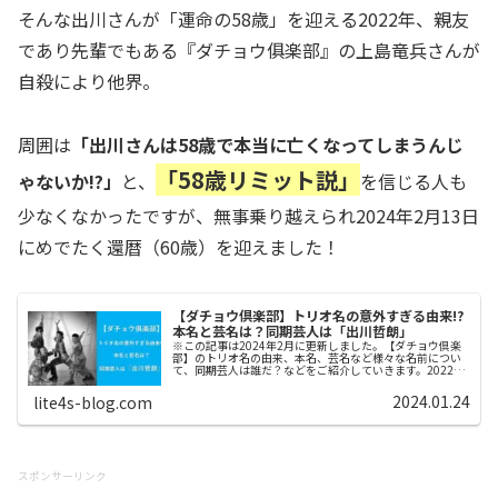
そんな出川さんが「運命の58歳」を迎える2022年、親友
であり先輩でもある『ダチョウ俱楽部』の上島竜兵さんが
自殺により他界。
周囲は
「出川さんは58歳で本当に亡くなってしまうんじ
「58歳リミット説」
ゃないか!?」
と、
を信じる人も
少なくなかったですが、無事乗り越えられ2024年2月13日
にめでたく還暦（60歳）を迎えました！
【ダチョウ倶楽部】トリオ名の意外すぎる由来!?
本名と芸名は？同期芸人は「出川哲朗」
※この記事は2024年2月に更新しました。【ダチョウ倶楽
部】のトリオ名の由来、本名、芸名など様々な名前につい
て、同期芸人は誰だ？などをご紹介していきます。2022年
5月11日に亡くなった上島竜平さんもメンバーとしてご紹
介していきます。ダチョ...
2024.01.24
lite4s-blog.com
スポンサーリンク