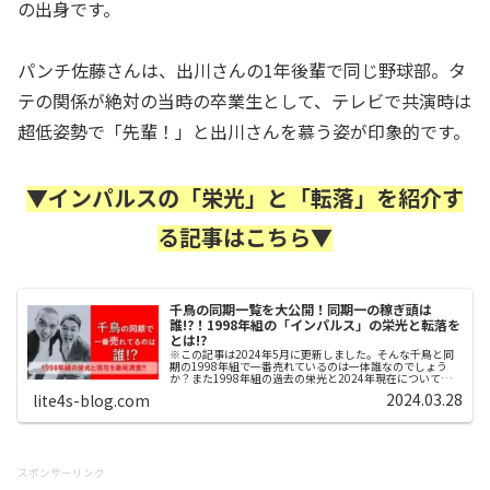
の出身です。
パンチ佐藤さんは、出川さんの1年後輩で同じ野球部。タ
テの関係が絶対の当時の卒業生として、テレビで共演時は
超低姿勢で「先輩！」と出川さんを慕う姿が印象的です。
▼インパルスの「栄光」と「転落」を紹介す
る記事はこちら▼
千鳥の同期一覧を大公開！同期一の稼ぎ頭は
誰!?！1998年組の「インパルス」の栄光と転落を
とは!?
※この記事は2024年5月に更新しました。そんな千鳥と同
期の1998年組で一番売れているのは一体誰なのでしょう
か？また1998年組の過去の栄光と2024年現在についても
徹底調査した結果をお届けします。千鳥の芸歴スタート年
2024.03.28
lite4s-blog.com
について千鳥は大悟さ...
スポンサーリンク