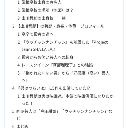
武相高校出身の有名人
武相高校の場所（地図）は？
出川哲郎の出身校 一覧
【出川哲朗】の芸歴・身長・体重 プロフィール
高卒で役者の道へ
『ウッチャンナンチャン』も所属した『Project
team SHA.LA.LA.』
役者からお笑い芸人への転身
レースクイーン『阿部瑠理子』との結婚
「抱かれたくない男」から「好感度（高い）芸人
へ」
『男はつらいよ』に5作も出演していた!?
出川哲朗は実は映画通。本気で映画俳優になりたか
った！
同期芸人は「今田耕司」「ウッチャンナンチャン」な
ど
まとめ