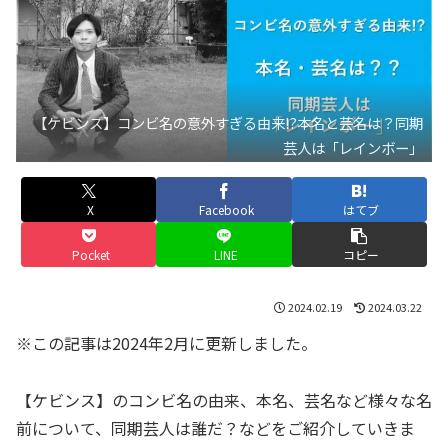
【ケビンス】コンビ名の意外すぎる由来!?本名と芸名は？同期
芸人は「レインボー」
X
Facebook
はてブ
Pocket
LINE
コピー
2024.02.19
2024.03.22
※この記事は2024年2月に更新しました。
【ケビンス】のコンビ名の由来、本名、芸名など様々な名
前について、同期芸人は誰だ？などをご紹介していきま