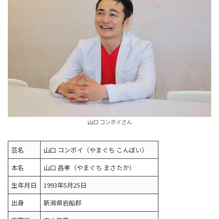
山口 コンボイさん
芸名
山口 コンボイ（やまぐち こんぼい）
本名
山口 昌孝（やまぐち まさたか）
生年月日
1993年5月25日
出身
新潟県岩船郡