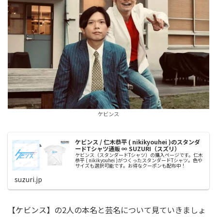
ケビンス
ケビンス / 仁木恭平 ( nikikyouhei )のスタンダ
ードTシャツ通販 ∞ SUZURI（スズリ）
ケビンス（スタンダードTシャツ）の購入ページです。仁木
恭平 ( nikikyouhei )がつくったスタンダードTシャツ。色や
サイズも選択可能です。お得なクーポンも配布中！
suzuri.jp
【ケビンス】の2人の本名と芸名について見ていきましょ