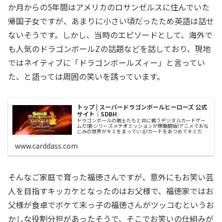
か月からの5年間はアメリカのロサンゼルスに住んでいた
帰国子女ですが、あまりに小さい頃だったため英語は話せ
ないそうです。しかし、当時のエピソードとして、海外で
も人気のドラゴンボールZの話題などを話しており、現地
ではネイティブに「ドラゴンボールズィー」と言ってい
た、と語っては周囲の笑いを誘っています。
トップ | スーパードラゴンボールヒーローズ 公式
サイト｜SDBH
ドラゴンボールの戦士たちと共に戦うデジタルカードゲー
ムだ!新シリーズメテオミッションが稼働開始!アニメでおな
じみの世界がキミをまっている!カードをあつめてキミだけ
のドリームチームを生み出せ!
www.carddass.com
そんなご家庭で育った福徳さんですが、意外にもお笑い芸
人を目指すキッカケとなったのはお父様で、福徳家ではお
父様が食卓でボケて末っ子の福徳さんがツッコむというお
かしな役割分担があったそうで、そこでお笑いの仕組みが