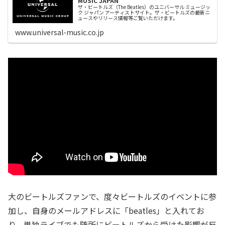
MUSIC JAPAN
ザ・ビートルズ（The Beatles）のユニバーサル ミュージッ
ク ジャパン アーティストサイト。ザ・ビートルズの最新ニ
ュースやリリース情報等ご覧いただけます。
www.universal-music.co.jp
大のビートルズファンで、度々ビートルズのイベントに参
加し、自身のメールアドレスに「beatles」と入れてお
り、単独ライブでも随所にビートルズから受けた影響が反