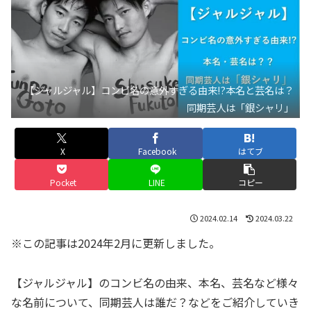
【ジャルジャル】コンビ名の意外すぎる由来!?本名と芸名は？
同期芸人は「銀シャリ」
X
Facebook
はてブ
Pocket
LINE
コピー
2024.02.14
2024.03.22
※この記事は2024年2月に更新しました。
【ジャルジャル】のコンビ名の由来、本名、芸名など様々
な名前について、同期芸人は誰だ？などをご紹介していき