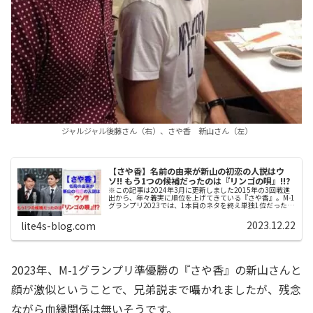
ジャルジャル後藤さん（右）、さや香 新山さん（左）
【さや香】名前の由来が新山の初恋の人説はウ
ソ!! もう1つの候補だったのは『リンゴの唄』!!?
※この記事は2024年3月に更新しました2015年の3回戦進
出から、年々着実に順位を上げてきている『さや香』。M-1
グランプリ2023では、1本目のネタを終え単独1位だったも
のの、決勝2本目でボケ・ツッコミを入れ替え、斬新なネタ
で話題となっ...
2023.12.22
lite4s-blog.com
2023年、M-1グランプリ準優勝の『さや香』の新山さんと
顔が激似ということで、兄弟説まで囁かれましたが、残念
ながら血縁関係は無いそうです。