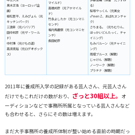
マイルド）
黒木正浩（ヨーロッパ企
る）
高橋邦彦（元アホマイル
画）
桜塚やっくん（元美女
ド）
植松哲平、えみぴょん（元
♂men Z、あばれヌンチャ
竹永よしたか（元コンマニ
キッチンパーク）
ク）
センチ）
三浪昇（元ババリア）
さちまる。（元ちむりん、
堀内馬鹿祭（元コンマニセ
田中邦彦（元ザ・ワール
ほっかいどんたっく、チャ
ンチ）
ド）
イニング）
長田紀彦
中村準（元けもの道）
もみバルーン（元チャイニ
高須克裕（元ロデオボック
ング）
ス）
雨堤ブルース（解散）
じゃけん（解散）
ノーワーク（解散）
プラチナ（解散）
2011年に養成所入学の記録がある芸人さん、元芸人さん
ざっと30組以上。
だけでもこれだけの数がおり、
オ
ーディションなどで事務所所属となっている芸人さんなど
も合わせると、さらにその数は増えます。
まだ大手事務所の養成所体制が整い始める直前の時期だっ