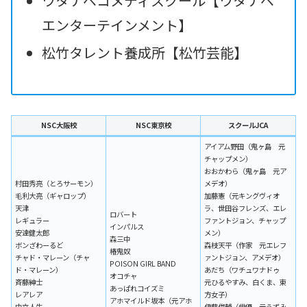
ワタナベコメディスクール【ワタナベ
エンターテインメント】
松竹タレント養成所【松竹芸能】
NSC大阪校
NSC東京校
スクールJCA
アイアム野田（鬼ヶ島 元
チャップメン）
おおかわら（鬼ヶ島 元ア
村田秀亮（とろサーモン）
メデオ）
毛利大亮（ギャロップ）
加藤憲（元キングヴィオ
天津
ラ、世田谷フレンズ、エレ
ロバート
レギュラー
ファントジョン、チャップ
インパルス
安達健太郎
メン）
森三中
ボンざわーるど
森枝天平（作家 元エレフ
椿鬼奴
チャド・マレーン（チャ
ァントジョン、アメデオ）
POISON GIRL BAND
ド・マレーン）
あだち（ワチュワナドゥ
オコチャ
斉藤紳士
元ひるやすみ、白くま、東
あっぱれコイズミ
レアレア
方女子）
アホマイルド坂本（元アホ
中立人生
伊藤俊輔（俳優 元うずみ