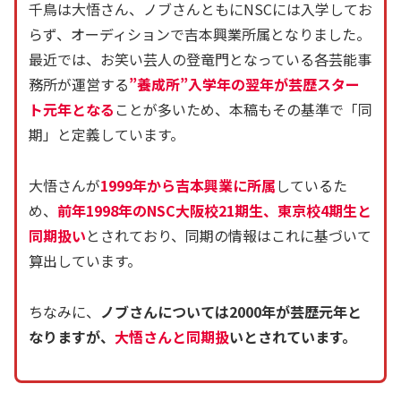
千鳥は大悟さん、ノブさんともにNSCには入学してお
らず、オーディションで吉本興業所属となりました。
最近では、お笑い芸人の登竜門となっている各芸能事
務所が運営する
”養成所”入学年の翌年が芸歴スター
ト元年となる
ことが多いため、本稿もその基準で「同
期」と定義しています。
大悟さんが
1999年から吉本興業に所属
しているた
め、
前年1998年のNSC大阪校21期生、東京校4期生と
同期扱い
とされており、同期の情報はこれに基づいて
算出しています。
ちなみに、
ノブさんについては2000年が芸歴元年と
なりますが、
大悟さんと同期扱
いとされています。