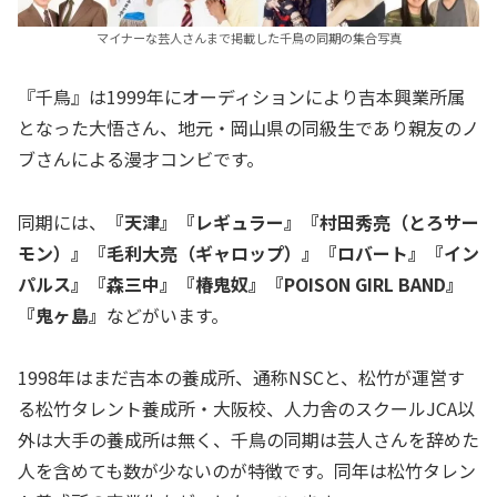
マイナーな芸人さんまで掲載した千鳥の同期の集合写真
『千鳥』は1999年にオーディションにより吉本興業所属
となった大悟さん、地元・岡山県の同級生であり親友のノ
ブさんによる漫才コンビです。
同期には、
『天津』『レギュラー』『村田秀亮（とろサー
モン）』『毛利大亮（ギャロップ）』『ロバート』『イン
パルス』『森三中』『椿鬼奴』『POISON GIRL BAND』
『鬼ヶ島』
などがいます。
1998年はまだ吉本の養成所、通称NSCと、松竹が運営す
る松竹タレント養成所・大阪校、人力舎のスクールJCA以
外は大手の養成所は無く、千鳥の同期は芸人さんを辞めた
人を含めても数が少ないのが特徴です。同年は松竹タレン