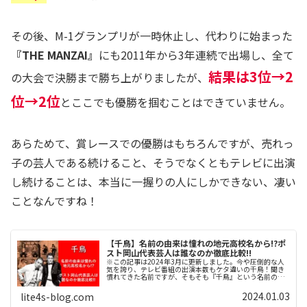
その後、M-1グランプリが一時休止し、代わりに始まった
『THE MANZAI』
にも2011年から3年連続で出場し、全て
結果
は
3位→2
の大会で決勝まで勝ち上がりましたが
、
位→2位
とここでも優勝を掴むことはできていません。
あらためて、賞レースでの優勝はもちろんですが、売れっ
子の芸人である続けること、そうでなくともテレビに出演
し続けることは、本当に一握りの人にしかできない、凄い
ことなんですね！
【千鳥】名前の由来は憧れの地元高校名から!?ポ
スト岡山代表芸人は誰なのか徹底比較!!
※この記事は2024年3月に更新しました。今や圧倒的な人
気を誇り、テレビ番組の出演本数もケタ違いの千鳥！聞き
慣れてきた名前ですが、そもそも『千鳥』という名前の由
来とは何なのでしょうか？ そんな由来について詳しく解
説し、同時に同じく岡山出身の...
2024.01.03
lite4s-blog.com