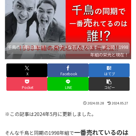
千鳥の同期は誰だ!!? マイナーな芸人さんまで一挙公開！1998
年組の栄光と現在！
X
Facebook
はてブ
Pocket
LINE
コピー
2024.03.28
2024.05.27
※この記事は2024年5月に更新しました。
一番売れているのは
そんな千鳥と同期の1998年組で