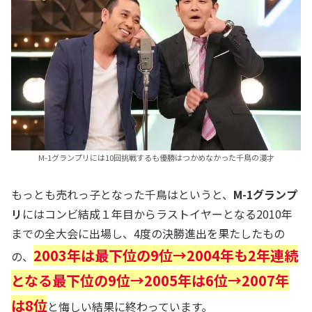
M-1グランプリには10回挑戦するも優勝はつかめなかった千鳥の漫才
もっとも売れっ子となった千鳥はというと、
M-1グランプ
リ
にはコンビ結成１年目からラストイヤーとなる2010年
までの全大会に出場し、4度の決勝進出を果たしたもの
2003年は最下位の9位→2004年も2年連続
の、
となる最下位の9位→2005年は6位→2007年
は8位
と悔しい結果に終わっています。