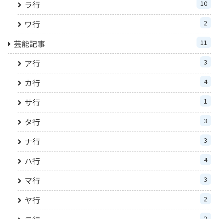
ラ行
10
ワ行
2
芸能記事
11
ア行
3
カ行
4
サ行
1
タ行
3
ナ行
3
ハ行
4
マ行
3
ヤ行
2
2