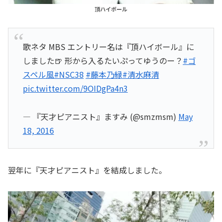
頂ハイボール
歌ネタ MBS エントリー名は『頂ハイボール』に
しました🍺 形から入るたいぷってゆうのー？
#ゴ
スペル風
#NSC38
#藤本乃緑
#清水麻清
pic.twitter.com/9OIDgPa4n3
— 『天才ピアニスト』ますみ (@smzmsm)
May
18, 2016
翌年に『天才ピアニスト』を結成しました。