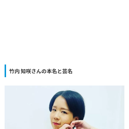
竹内 知咲さんの本名と芸名