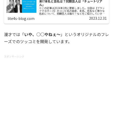
来!?本名と芸名は？同期芸人は「チュートリア
ル」
※この記事は2024年2月に更新しました。今回は【ブラッ
クマヨネーズ】のコンビ名の由来、本名、芸名など様々な
名前について、同期芸人は誰だ？などをご紹介していきま
す。ブラックマヨネーズスポンサーリンク (adsbygoogle =
2023.12.31
lite4s-blog.com
windo...
漫才では「
いや、○○やねぇ〜
」というオリジナルのフレ
ーズでのツッコミを開発しています。
スポンサーリンク