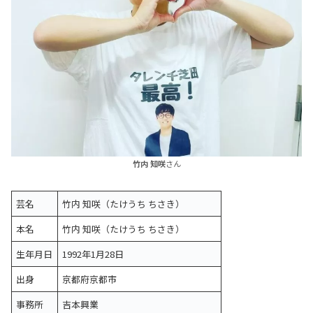
竹内 知咲
さん
芸名
竹内 知咲（たけうち ちさき）
本名
竹内 知咲（たけうち ちさき）
生年月日
1992年1月28日
出身
京都府京都市
事務所
吉本興業