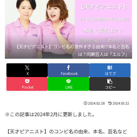
【天才ピアニスト】コンビ名の意外すぎる由来!?本名と芸名
は？同期芸人は「エルフ」
X
Facebook
はてブ
Pocket
LINE
コピー
2024.02.28
2024.03.22
※この記事は2024年2月に更新しました。
【天才ピアニスト】のコンビ名の由来、本名、芸名など