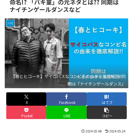
命名!? 「バキ童」の元ネタとは?? 同期は
ナイチンゲールダンスなど
ハ行
【春とヒコーキ】サイコパスなコンビ名の由来を徹底解説!!同
期は『ナイチンゲールダンス』
X
Facebook
はてブ
Pocket
LINE
コピー
2024.03.08
2024.05.24