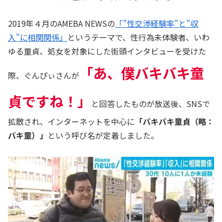
2019年４月のAMEBA NEWSの
「”性交渉経験率”と”収
入”に相関関係」
というテーマで、性行為未体験者、いわ
ゆる童貞、処女を対象にした街頭インタビューを受けた
「あ、僕バキバキ童
際、ぐんぴぃさんが
貞ですね！」
と回答したものが放送後、SNSで
拡散され、インターネットを中心に
「バキバキ童貞（略：
バキ童）」
という呼び名が定着しました。