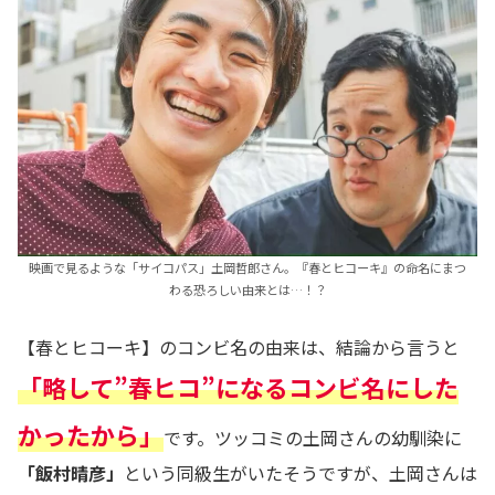
映画で見るような「サイコパス」土岡哲郎さん。『春とヒコーキ』の命名にまつ
わる恐ろしい由来とは…！？
【春とヒコーキ】のコンビ名の由来は、結論から言うと
「略して”春ヒコ”になるコンビ名にした
かったから」
です。ツッコミの土岡さんの幼馴染に
「飯村晴彦」
という同級生がいたそうですが、土岡さんは