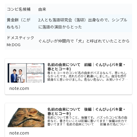
コンビ名候補
由来
黄金餅（こが
2人とも落語研究会（落研）出身なので、シンプル
ねもち）
に落語の演目からとった
ドメスティック
ぐんぴぃが仲間内で「犬」と呼ばれていたことから
Mr.DOG
名前の由来について 前編｜ぐんぴぃ(バキ童・
春とヒコーキ)
春とヒコーキのコンビ名の由来がバズるなんて、思いもし
なかったです。売れたのかと勘違いしました。自分を四千
頭身だと思いかけました。危ない危ない。 お笑いライブで
も長くなるし変な空気になるから、名前の由来は喋れなか
ったんですよね。なのでびっくり...
note.com
名前の由来について 後編｜ぐんぴぃ(バキ童・
春とヒコーキ)
名前について思うこと、後編です。 バズったコンビ名の由
来など、書きたいことは前編に書いてます！後編は余力で
書いてます！ 名前の由来について 前編 あだ名について
30年間生きてきて、様々なあだ名がつけられてきました。
一番思い入れあるあだ名...
note.com