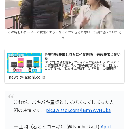
この時もレポーターの女性とエッチなことができると思い、笑顔で答えていたそ
う…
性交渉経験率と収入に相関関係 未経験者に聞い
た
30代で性交渉を経験していない人の割合は10人に1人とい
う調査結果を東京大学大学院の研究者らが発表しました。
この研究では「性交渉の経験率」と「年収」に相関関係が
あることも分かりました。 東京大学大学院で医学博士の
上田ピーター氏らが調査したの...
news.tv-asahi.co.jp
これが、バキバキ童貞としてバズってしまった人
間の感情です。
pic.twitter.com/lBmYwvHUka
— 土岡（春とヒコーキ） (@tsuchioka_t)
April