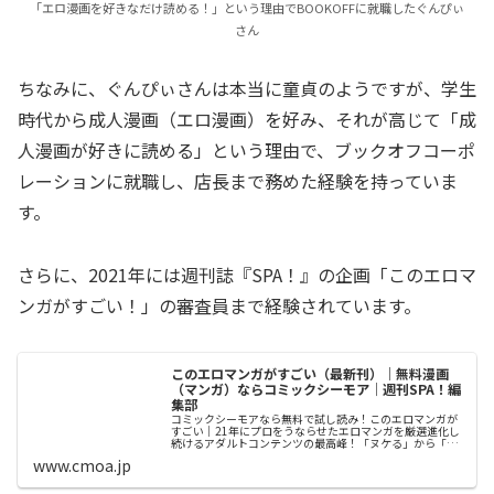
「エロ漫画を好きなだけ読める！」という理由でBOOKOFFに就職したぐんぴぃ
さん
ちなみに、ぐんぴぃさんは本当に童貞のようですが、学生
時代から成人漫画（エロ漫画）を好み、それが高じて「成
人漫画が好きに読める」という理由で、ブックオフコーポ
レーションに就職し、店長まで務めた経験を持っていま
す。
さらに、2021年には週刊誌『SPA！』の企画「このエロマ
ンガがすごい！」の審査員まで経験されています。
このエロマンガがすごい（最新刊）｜無料漫画
（マンガ）ならコミックシーモア｜週刊SPA！編
集部
コミックシーモアなら無料で試し読み！このエロマンガが
すごい｜21年にプロをうならせたエロマンガを厳選進化し
続けるアダルトコンテンツの最高峰！「ヌケる」から「泣
ける」まで、エロのダイバーシティが加速中！本書は『週
www.cmoa.jp
刊SPA!(スパ)』 2022...