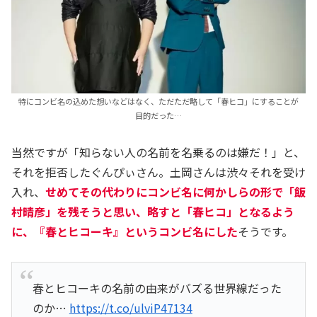
特にコンビ名の込めた想いなどはなく、ただただ略して「春ヒコ」にすることが
目的だった…
当然ですが「知らない人の名前を名乗るのは嫌だ！」と、
それを拒否したぐんぴぃさん。土岡さんは渋々それを受け
入れ、
せめてその代わりにコンビ名に何かしらの形で「飯
村晴彦」を残そうと思い、略すと「春ヒコ」となるよう
に、『春とヒコーキ』というコンビ名にした
そうです。
春とヒコーキの名前の由来がバズる世界線だった
のか…
https://t.co/ulviP47134