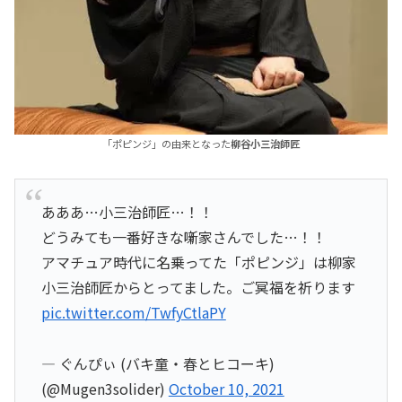
「ポピンジ」の由来となった
柳谷小三治師匠
あああ…小三治師匠…！！
どうみても一番好きな噺家さんでした…！！
アマチュア時代に名乗ってた「ポピンジ」は柳家
小三治師匠からとってました。ご冥福を祈ります
pic.twitter.com/TwfyCtlaPY
— ぐんぴぃ (バキ童・春とヒコーキ)
(@Mugen3solider)
October 10, 2021