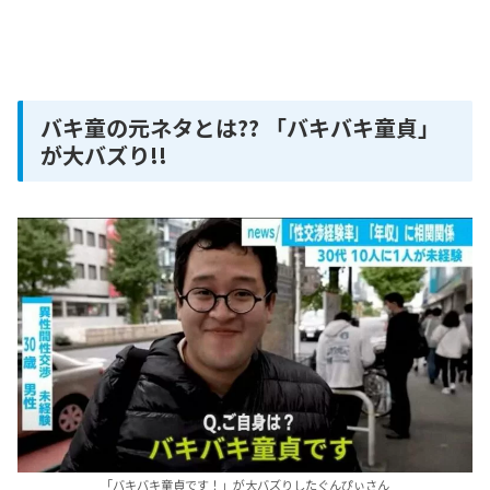
バキ童の元ネタとは?? 「バキバキ童貞」
が大バズり!!
「バキバキ童貞です！」が大バズりしたぐんぴぃさん