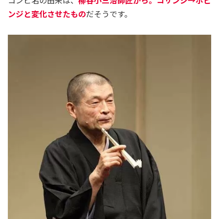
コンビ名の由来は、
柳谷小三治師匠から。コサンジ→ポピ
ンジと変化させたもの
だそうです。